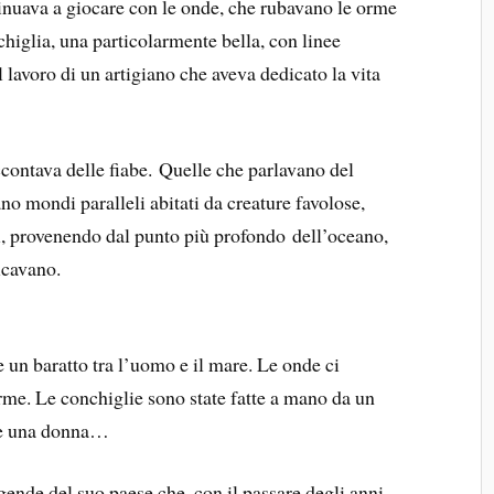
inuava a giocare con le onde, che rubavano le orme
chiglia, una particolarmente bella, con linee
 lavoro di un artigiano che aveva dedicato la vita
contava delle fiabe. Quelle che parlavano del
o mondi paralleli abitati da creature favolose,
i, provenendo dal punto più profondo dell’oceano,
icavano.
 un baratto tra l’uomo e il mare. Le onde ci
rme. Le conchiglie sono state fatte a mano da un
nte una donna…
ggende del suo paese che, con il passare degli anni,