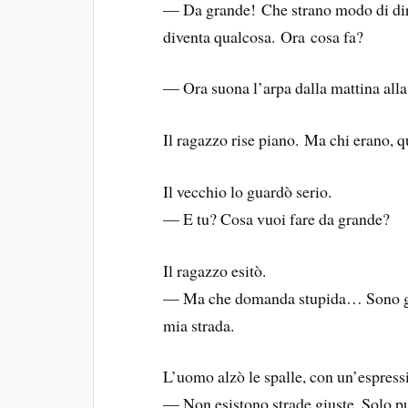
— Da grande! Che strano modo di dir
diventa qualcosa. Ora cosa fa?
— Ora suona l’arpa dalla mattina alla
Il ragazzo rise piano. Ma chi erano, q
Il vecchio lo guardò serio.
— E tu? Cosa vuoi fare da grande?
Il ragazzo esitò.
— Ma che domanda stupida… Sono già
mia strada.
L’uomo alzò le spalle, con un’espres
— Non esistono strade giuste. Solo pu