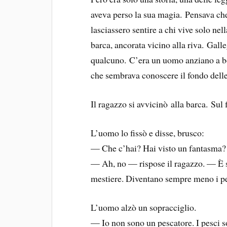
aveva perso la sua magia. Pensava che 
lasciassero sentire a chi vive solo n
barca, ancorata vicino alla riva. Gal
qualcuno. C’era un uomo anziano a bor
che sembrava conoscere il fondo delle
Il ragazzo si avvicinò alla barca. Sul f
L’uomo lo fissò e disse, brusco:
— Che c’hai? Hai visto un fantasma?
— Ah, no — rispose il ragazzo. — È s
mestiere. Diventano sempre meno i p
L’uomo alzò un sopracciglio.
— Io non sono un pescatore. I pesci so