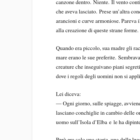
canzone dentro. Niente. Il vento cont
che aveva lasciato. Prese un’altra con
arancioni e curve armoniose. Pareva il
alla creazione di queste strane forme.
Quando era piccolo, sua madre gli rac
mare erano le sue preferite. Sembravan
creature che inseguivano piani segret
dove i regoli degli uomini non si appl
Lei diceva:
— Ogni giorno, sulle spiagge, avviene
lasciano conchiglie in cambio delle o
uomo sull’Isola d’Elba e le ha dipi
Però era solo una storia, una delle le