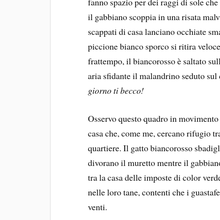
fanno spazio per dei raggi di sole che
il gabbiano scoppia in una risata malv
scappati di casa lanciano occhiate sma
piccione bianco sporco si ritira veloc
frattempo, il biancorosso è saltato sul
aria sfidante il malandrino seduto sul 
giorno ti becco!
Osservo questo quadro in movimento e 
casa che, come me, cercano rifugio tra
quartiere. Il gatto biancorosso sbadigli
divorano il muretto mentre il gabbiano
tra la casa delle imposte di color ver
nelle loro tane, contenti che i guastaf
venti.