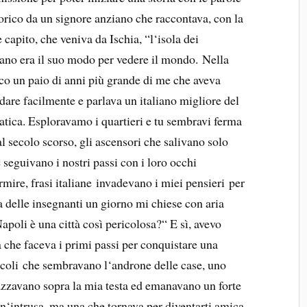
torico da un signore anziano che raccontava, con la
 capito, che veniva da Ischia, “l‘isola dei
liano era il suo modo per vedere il mondo. Nella
co un paio di anni più grande di me che aveva
fidare facilmente e parlava un italiano migliore del
atica. Esploravamo i quartieri e tu sembravi ferma
l secolo scorso, gli ascensori che salivano solo
 seguivano i nostri passi con i loro occhi
rmire, frasi italiane invadevano i miei pensieri per
a delle insegnanti un giorno mi chiese con aria
poli è una città così pericolosa?“ E sì, avevo
 che faceva i primi passi per conquistare una
icoli che sembravano l‘androne delle case, uno
azzavano sopra la mia testa ed emanavano un forte
n‘intrusa, ma una che tornava per diventarti amica.