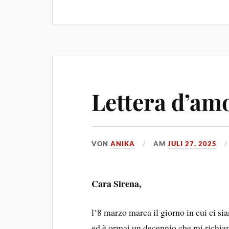
Lettera d’am
VON
ANIKA
AM
JULI 27, 2025
Cara Sirena,
l‘8 marzo marca il giorno in cui ci si
ed è ormai un decennio che mi richiam