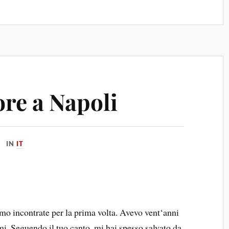
ore a Napoli
IN
IT
amo incontrate per la prima volta. Avevo vent‘anni
i. Seguendo il tuo canto, mi hai spesso salvato da