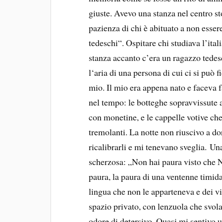
giuste. Avevo una stanza nel centro s
pazienza di chi è abituato a non essere
tedeschi“. Ospitare chi studiava l’ita
stanza accanto c’era un ragazzo tedes
l‘aria di una persona di cui ci si può 
mio. Il mio era appena nato e faceva f
nel tempo: le botteghe sopravvissute a
con monetine, e le cappelle votive che
tremolanti. La notte non riuscivo a do
ricalibrarli e mi tenevano sveglia. Un
scherzosa: „Non hai paura visto che Na
paura, la paura di una ventenne timida
lingua che non le apparteneva e dei v
spazio privato, con lenzuola che svol
odore di detersivo. Quasi mi sentivo u