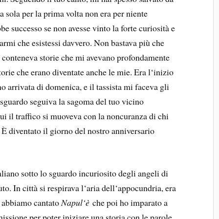
a sola per la prima volta non era per niente
e successo se non avesse vinto la forte curiosità e
tarmi che esistessi davvero. Non bastava più che
e conteneva storie che mi avevano profondamente
orie che erano diventate anche le mie. Era l‘inizio
o arrivata di domenica, e il tassista mi faceva gli
o sguardo seguiva la sagoma del tuo vicino
i il traffico si muoveva con la noncuranza di chi
È diventato il giorno del nostro anniversario
liano sotto lo sguardo incuriosito degli angeli di
o. In città si respirava l‘aria dell‘appocundria, era
a abbiamo cantato
Napul‘è
che poi ho imparato a
ssione per poter iniziare una storia con le parole