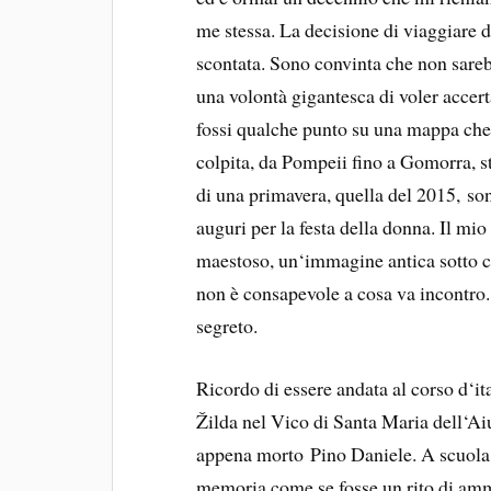
me stessa. La decisione di viaggiare d
scontata. Sono convinta che non sarebb
una volontà gigantesca di voler accer
fossi qualche punto su una mappa ch
colpita, da Pompeii fino a Gomorra, st
di una primavera, quella del 2015, son
auguri per la festa della donna. Il mi
maestoso, un‘immagine antica sotto cu
non è consapevole a cosa va incontro. 
segreto.
Ricordo di essere andata al corso d‘ita
Žilda nel Vico di Santa Maria dell‘Aiut
appena morto Pino Daniele. A scuol
memoria come se fosse un rito di ammi