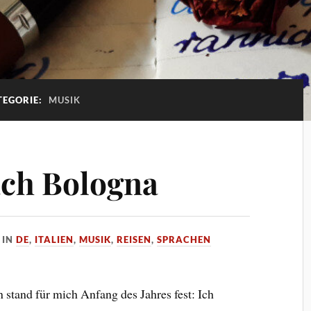
TEGORIE:
MUSIK
ach Bologna
IN
DE
,
ITALIEN
,
MUSIK
,
REISEN
,
SPRACHEN
stand für mich Anfang des Jahres fest: Ich