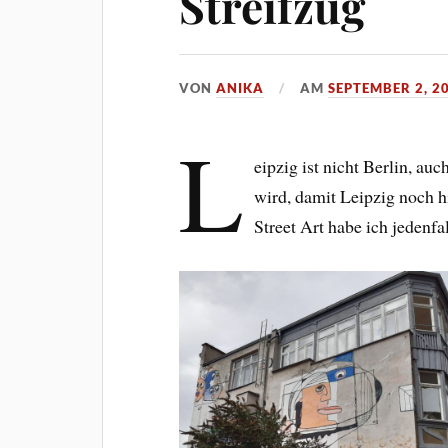
Streifzug
VON
ANIKA
AM
SEPTEMBER 2, 2
L
eipzig ist nicht Berlin, a
wird, damit Leipzig noch hi
Street Art habe ich jedenf