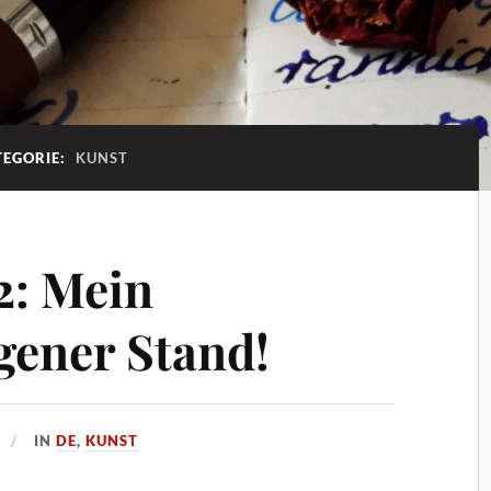
TEGORIE:
KUNST
2: Mein
igener Stand!
IN
DE
,
KUNST